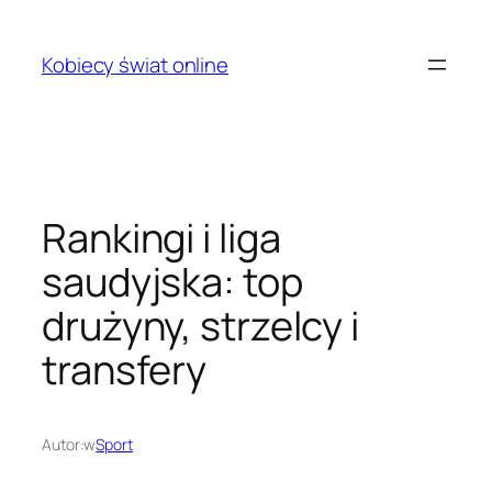
Przejdź
do
Kobiecy świat online
treści
Rankingi i liga
saudyjska: top
drużyny, strzelcy i
transfery
Autor:
w
Sport