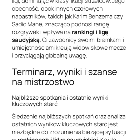
ligi, dominując w klasyfikacji strzelców. Jego
obecność, obok innych czołowych
napastników, takich jak Karim Benzema czy
Sadio Mane, znacząco podnosi rangę
rozgrywek i wpływa na
rankingi i ligę
saudyjską
. Ci zawodnicy swoimi bramkami i
umiejętnościami kreują widowiskowe mecze
i przyciągają globalną uwagę.
Terminarz, wyniki i szanse
na mistrzostwo
Najbliższe spotkania i ostatnie wyniki
kluczowych starć
Śledzenie najbliższych spotkań oraz analiza
ostatnich wyników kluczowych starć jest
niezbędne do zrozumienia bieżącej sytuacji
w
rankingach i lidze saudyjskiej
. Każda