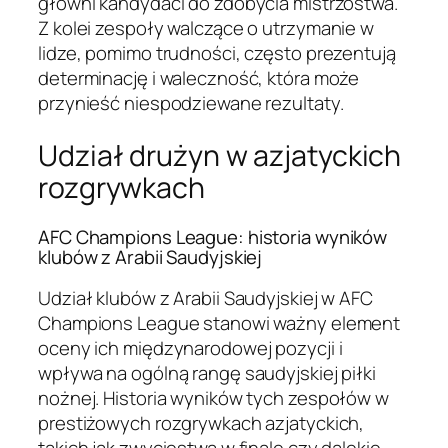
główni kandydaci do zdobycia mistrzostwa.
Z kolei zespoły walczące o utrzymanie w
lidze, pomimo trudności, często prezentują
determinację i waleczność, która może
przynieść niespodziewane rezultaty.
Udział drużyn w azjatyckich
rozgrywkach
AFC Champions League: historia wyników
klubów z Arabii Saudyjskiej
Udział klubów z Arabii Saudyjskiej w AFC
Champions League stanowi ważny element
oceny ich międzynarodowej pozycji i
wpływa na ogólną rangę saudyjskiej piłki
nożnej. Historia wyników tych zespołów w
prestiżowych rozgrywkach azjatyckich,
takich jak zwycięstwa w finale czy dalekie