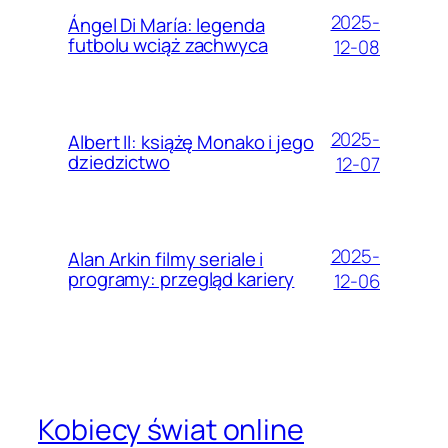
2025-
Ángel Di María: legenda
futbolu wciąż zachwyca
12-08
2025-
Albert II: książę Monako i jego
dziedzictwo
12-07
2025-
Alan Arkin filmy seriale i
programy: przegląd kariery
12-06
Kobiecy świat online