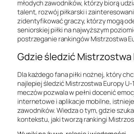
młodych zawodników, którzy biorą udzi
talent, rozwój piłkarski i zainteresowa
zidentyfikować graczy, którzy mogą ode
seniorskiej piłki na najwyższym poziomi
postrzeganie rankingów Mistrzostwa Eu
Gdzie śledzić Mistrzostwa
Dla każdego fana piłki nożnej, który c
najlepiej śledzić Mistrzostwa Europy U-
meczów pozwala w pełni docenić emocj
internetowe i aplikacje mobilne, istni
zawodników. Wiedza o tym, gdzie szukać
kontekstu, jaki tworzą rankingi Mistrzo
Wyniki na żywo, relacje i wiadomości