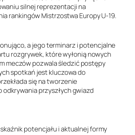
waniu silnej reprezentacji na
enia rankingów Mistrzostwa Europy U-19.
ująco, a jego terminarz i potencjalne
tartu rozgrywek, które wyłonią nowych
em meczów pozwala śledzić postępy
ych spotkań jest kluczowa do
przekłada się na tworzenie
do odkrywania przyszłych gwiazd
kaźnik potencjału i aktualnej formy