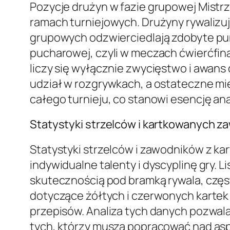
Pozycje drużyn w fazie grupowej Mistr
ramach turniejowych. Drużyny rywalizuj
grupowych odzwierciedlają zdobyte pun
pucharowej, czyli w meczach ćwierćfinał
liczy się wyłącznie zwycięstwo i awans
udział w rozgrywkach, a ostateczne mie
całego turnieju, co stanowi esencję an
Statystyki strzelców i kartkowanych 
Statystyki strzelców i zawodników z ka
indywidualne talenty i dyscyplinę gry. 
skutecznością pod bramką rywala, częst
dotyczące żółtych i czerwonych kartek
przepisów. Analiza tych danych pozwala
tych, którzy muszą popracować nad asp