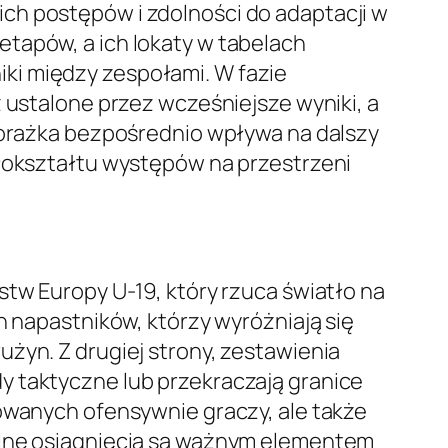
ch postępów i zdolności do adaptacji w
tapów, a ich lokaty w tabelach
ki między zespołami. W fazie
 ustalone przez wcześniejsze wyniki, a
 porażka bezpośrednio wpływa na dalszy
ałokształtu występów na przestrzeni
stw Europy U-19, który rzuca światło na
h napastników, którzy wyróżniają się
żyn. Z drugiej strony, zestawienia
y taktyczne lub przekraczają granice
towanych ofensywnie graczy, ale także
ualne osiągnięcia są ważnym elementem