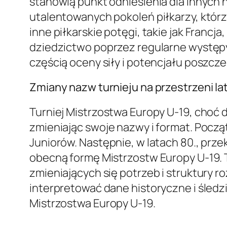
stanowią punkt odniesienia dla innych
utalentowanych pokoleń piłkarzy, którz
inne piłkarskie potęgi, takie jak Francj
dziedzictwo poprzez regularne występy 
częścią oceny siły i potencjału poszc
Zmiany nazw turnieju na przestrzeni la
Turniej Mistrzostwa Europy U-19, choć d
zmieniając swoje nazwy i format. Począt
Juniorów. Następnie, w latach 80., prz
obecną formę Mistrzostw Europy U-19. 
zmieniających się potrzeb i struktury r
interpretować dane historyczne i śledz
Mistrzostwa Europy U-19.