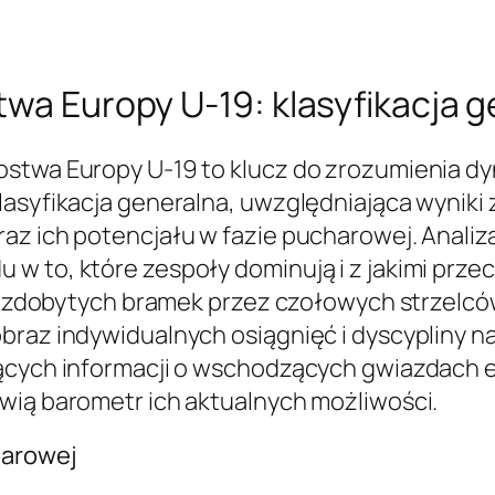
twa Europy U-19: klasyfikacja 
stwa Europy U-19 to klucz do zrozumienia dyn
asyfikacja generalna, uwzględniająca wyniki z
az ich potencjału w fazie pucharowej. Analiz
w to, które zespoły dominują i z jakimi prze
zba zdobytych bramek przez czołowych strzelcó
braz indywidualnych osiągnięć i dyscypliny na
ących informacji o wschodzących gwiazdach eu
wią barometr ich aktualnych możliwości.
harowej