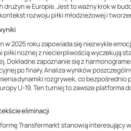
ch drużyn w Europie. Jest to ważny krok w budo
y kontekst rozwoju piłki młodzieżowej i tworz
wyniki
w 2025 roku zapowiada się niezwykle emocjon
i piłki nożnej z niecierpliwością wyczekują s
owej. Dokładne zapoznanie się z harmonogram
yjnej po finały. Analiza wyników poszczególn
mienia dynamiki rozgrywek, co bezpośrednio 
ropy U-19. Ten turniej to zawsze platforma 
ekście eliminacji
formę Transfermarkt stanowią interesujący ws