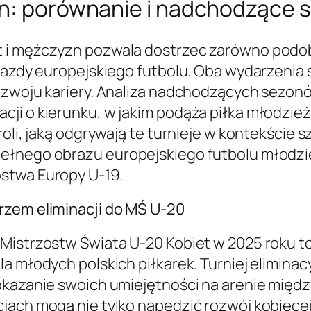
zn: porównanie i nadchodzące 
 i mężczyzn pozwala dostrzec zarówno podobi
wiazdy europejskiego futbolu. Oba wydarzenia
ozwoju kariery. Analiza nadchodzących sezonó
ji o kierunku, w jakim podąża piłka młodzie
roli, jaką odgrywają te turnieje w kontekście
pełnego obrazu europejskiego futbolu młodzi
stwa Europy U-19.
rzem eliminacji do MŚ U-20
 Mistrzostw Świata U-20 Kobiet w 2025 roku t
a młodych polskich piłkarek. Turniej eliminacy
pokazanie swoich umiejętności na arenie mię
jach mogą nie tylko napędzić rozwój kobiecej 