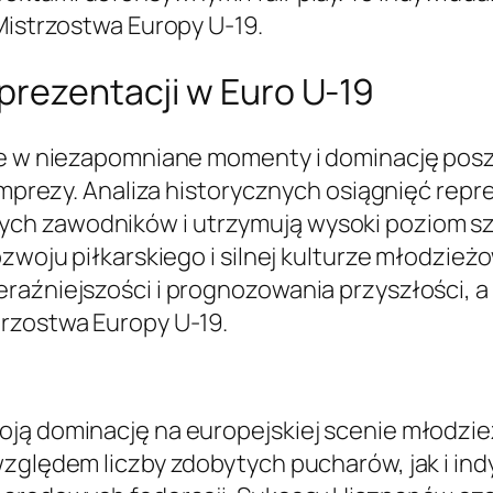
Mistrzostwa Europy U-19.
prezentacji w Euro U-19
je w niezapomniane momenty i dominację poszc
 imprezy. Analiza historycznych osiągnięć repr
ch zawodników i utrzymują wysoki poziom s
ozwoju piłkarskiego i silnej kulturze młodzież
eraźniejszości i prognozowania przyszłości, 
trzostwa Europy U-19.
ją dominację na europejskiej scenie młodzież
względem liczby zdobytych pucharów, jak i i