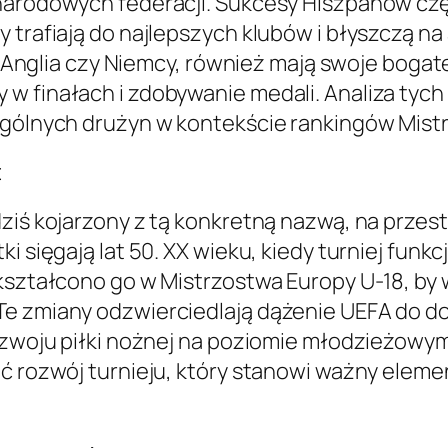
 narodowych federacji. Sukcesy Hiszpanów czę
y trafiają do najlepszych klubów i błyszczą 
a, Anglia czy Niemcy, również mają swoje bogat
w finałach i zdobywanie medali. Analiza tych
zególnych drużyn w kontekście rankingów Mist
t
ziś kojarzony z tą konkretną nazwą, na przest
ki sięgają lat 50. XX wieku, kiedy turniej fun
ekształcono go w Mistrzostwa Europy U-18, by 
Te zmiany odzwierciedlają dążenie UEFA do 
ozwoju piłki nożnej na poziomie młodzieżowym.
ić rozwój turnieju, który stanowi ważny elem