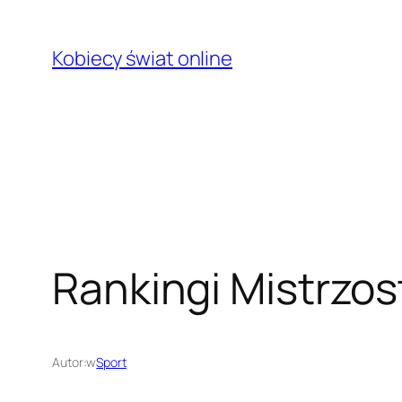
Przejdź
do
Kobiecy świat online
treści
Rankingi Mistrzos
Autor:
w
Sport