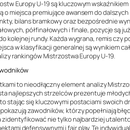
zostw Europy U-19 są kluczowym wskaźnikiem i
ą o miejsca premiujące awansem do dalszych e
kty, bilans bramkowy oraz bezpośrednie wyni
owych, półfinałowych i finale, pozycje są już
 do kolejnej rundy. Każda wygrana, remis czy
jsca w klasyfikacji generalnej są wynikiem c
alizy rankingów Mistrzostwa Europy U-19.
zawodników
rtkami to nieodłączny element analizy Mistrzo
Lista najlepszych strzelców prezentuje młodyc
o stając się kluczowymi postaciami swoich dru
 pokazują zawodników, którzy popełniają błęd
 zidentyfikować nie tylko najbardziej utalen
ektami defensywnymi i fair play. Te indywid