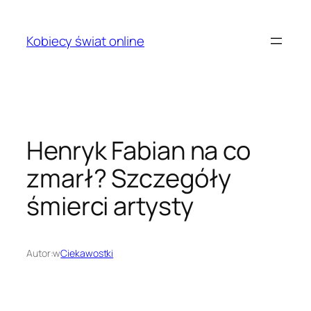
Przejdź
do
Kobiecy świat online
treści
Henryk Fabian na co
zmarł? Szczegóły
śmierci artysty
Autor:
w
Ciekawostki