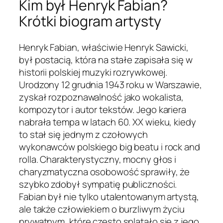
Kim był Henryk Fabian?
Krótki biogram artysty
Henryk Fabian, właściwie Henryk Sawicki,
był postacią, która na stałe zapisała się w
historii polskiej muzyki rozrywkowej.
Urodzony 12 grudnia 1943 roku w Warszawie,
zyskał rozpoznawalność jako wokalista,
kompozytor i autor tekstów. Jego kariera
nabrała tempa w latach 60. XX wieku, kiedy
to stał się jednym z czołowych
wykonawców polskiego big beatu i rock and
rolla. Charakterystyczny, mocny głos i
charyzmatyczna osobowość sprawiły, że
szybko zdobył sympatię publiczności.
Fabian był nie tylko utalentowanym artystą,
ale także człowiekiem o burzliwym życiu
prywatnym, które często splatało się z jego