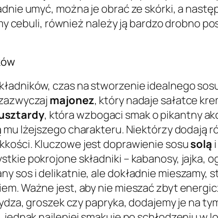
adnie umyć, można je obrać ze skórki, a nastę
wamy cebuli, również należy ją bardzo drobno p
ków
kładników, czas na stworzenie idealnego sosu
 zazwyczaj
majonez
, który nadaje sałatce kr
usztardy
, która wzbogaci smak o pikantny ak
zą mu lżejszego charakteru. Niektórzy dodają
ekkości. Kluczowe jest doprawienie sosu
solą
tkie pokrojone składniki – kabanosy, jajka, o
sos i delikatnie, ale dokładnie mieszamy, sta
m. Ważne jest, aby nie mieszać zbyt energiczni
rydza, groszek czy papryka, dodajemy je na tym
, jednak najlepiej smakuje po schłodzeniu w l