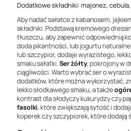
Dodatkowe składniki: majonez, cebula, s
Aby nadać sałatce z kabanosem, jajkiem
składniki. Podstawą kremowego dressi
tłuszczu, aby zapewnić odpowiednią k
doda pikantności, lub jogurtu naturalne
lub szczypior, dodaje wyrazistego, lekk
smaku sałatki.
Ser żółty
, pokrojony w d
ciągliwości. Warto wybrać ser o wyraz
dodatków, które można wykorzystać, zn
lekko słodkawego smaku, a także
ogóre
kontrast dla słodyczy kukurydzy czy pa
fasolki
, które zwiększają sytość i dod
koperek czy szczypiorek, które dodają 