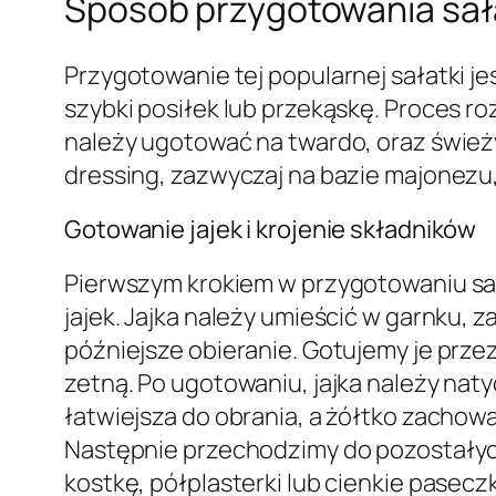
Sposób przygotowania sała
Przygotowanie tej popularnej sałatki je
szybki posiłek lub przekąskę. Proces 
należy ugotować na twardo, oraz śwież
dressing, zazwyczaj na bazie majonezu,
Gotowanie jajek i krojenie składników
Pierwszym krokiem w przygotowaniu sał
jajek. Jajka należy umieścić w garnku, z
późniejsze obieranie. Gotujemy je prze
zetną. Po ugotowaniu, jajka należy nat
łatwiejsza do obrania, a żółtko zachowa 
Następnie przechodzimy do pozostałych
kostkę, półplasterki lub cienkie pasecz