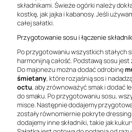
składnikami. Świeże ogórki należy dokł
kostkę, jak jajka i kabanosy. Jeśli uży
całej sałatki.
Przygotowanie sosu i łączenie składni
Po przygotowaniu wszystkich stałych s
harmonijną całość. Podstawą sosu jest
Do majonezu można dodać odrobinę
m
śmietany
, które rozjaśnią sos i nadad
octu
, aby zrównoważyć smak i dodać l
do smaku. Po przygotowaniu sosu, wszys
misce. Następnie dodajemy przygotowany 
zostały równomiernie pokryte dressingie
dodajemy inne składniki, takie jak kuku
Sałatka jest gotowa do podania od razu