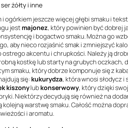
er żółty i inne
 i ogórkiem jeszcze więcej głębi smaku i teks
ngu jest
majonez
, który powinien być dobrej j
onsystencję i bogactwo smaku. Można go wzbo
go, aby nieco rozjaśnić smak i zmniejszyć kal
o ostrego akcentu i chrupkości. Należy ją dr
robną kostkę lub starty na grubych oczkach, 
istym smaku, który dobrze komponuje się z k
ajdują się:
kukurydza
, która wnosi słodycz i
k kiszony
lub
konserwowy
, który dzięki sw
pryki. Niektórzy decydują się również na dod
ają kolejną warstwę smaku. Całość można dopra
świeżości i aromatu.