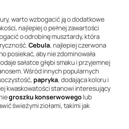
tury, warto wzbogacić ją o dodatkowe
akości, najlepiej o pełnej zawartości
gacić o odrobinę musztardy, która
oryczność.
Cebula
, najlepiej czerwona
obno posiekać, aby nie zdominowała
dodaje sałatce głębi smaku i przyjemnej
abanosem. Wśród innych popularnych
 soczystość,
papryka
, dodająca koloru i
ojej kwaskowatości stanowi interesujący
anie
groszku konserwowego
lub
wić świeżymi ziołami, takimi jak