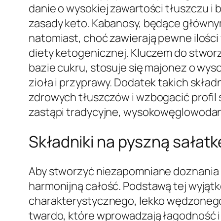
danie o wysokiej zawartości tłuszczu i 
zasady keto. Kabanosy, będące głównym 
natomiast, choć zawierają pewne ilości
diety ketogenicznej. Kluczem do stworz
bazie cukru, stosuje się majonez o wys
zioła i przyprawy. Dodatek takich skła
zdrowych tłuszczów i wzbogacić profil 
zastąpi tradycyjne, wysokowęglowodan
Składniki na pyszną sałatk
Aby stworzyć niezapomniane doznania 
harmonijną całość. Podstawą tej wyjątko
charakterystycznego, lekko wędzonego
twardo, które wprowadzają łagodność i