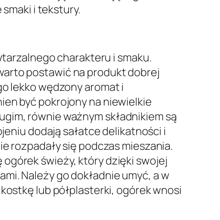
smaki i tekstury.
owtarzalnego charakteru i smaku.
warto postawić na produkt dobrej
go lekko wędzony aromat i
ien być pokrojony na niewielkie
rugim, równie ważnym składnikiem są
jeniu dodają sałatce delikatności i
nie rozpadały się podczas mieszania.
ę ogórek świeży, który dzięki swojej
ami. Należy go dokładnie umyć, a w
 kostkę lub półplasterki, ogórek wnosi