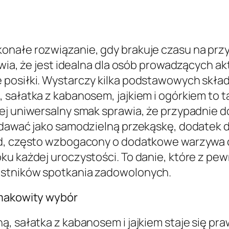
konałe rozwiązanie, gdy brakuje czasu na p
awia, że jest idealna dla osób prowadzących ak
posiłki. Wystarczy kilka podstawowych składn
 sałatka z kabanosem, jajkiem i ogórkiem to 
ej uniwersalny smak sprawia, że przypadnie do
odawać jako samodzielną przekąskę, dodatek d
d, często wzbogacony o dodatkowe warzywa cz
ku każdej uroczystości. To danie, które z pe
estników spotkania zadowolonych.
smakowity wybór
ą, sałatka z kabanosem i jajkiem staje się pr