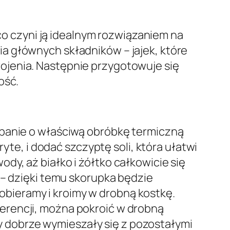
 co czyni ją idealnym rozwiązaniem na
a głównych składników – jajek, które
ojenia. Następnie przygotowuje się
ość.
dbanie o właściwą obróbkę termiczną
yte, i dodać szczyptę soli, która ułatwi
y, aż białko i żółtko całkowicie się
 – dzięki temu skorupka będzie
a obieramy i kroimy w drobną kostkę.
erencji, można pokroić w drobną
 by dobrze wymieszały się z pozostałymi