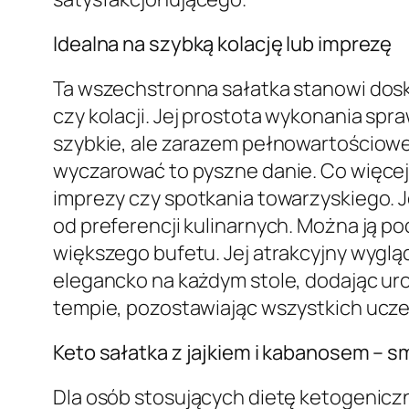
Idealna na szybką kolację lub imprezę
Ta wszechstronna sałatka stanowi dos
czy kolacji. Jej prostota wykonania spr
szybkie, ale zarazem pełnowartościowe 
wyczarować to pyszne danie. Co więcej,
imprezy czy spotkania towarzyskiego. J
od preferencji kulinarnych. Można ją p
większego bufetu. Jej atrakcyjny wyglą
elegancko na każdym stole, dodając uro
tempie, pozostawiając wszystkich ucz
Keto sałatka z jajkiem i kabanosem – 
Dla osób stosujących dietę ketogeniczn