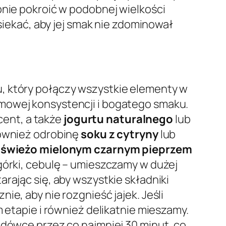
pnie pokroić w podobnej wielkości
osiekać, aby jej smak nie zdominował
, który połączy wszystkie elementy w
emowej konsystencji i bogatego smaku.
cent, a także
jogurtu naturalnego
lub
 również odrobinę
soku z cytryny
lub
i
świeżo mielonym czarnym pieprzem
górki, cebulę – umieszczamy w dużej
rając się, aby wszystkie składniki
e, aby nie rozgnieść jajek. Jeśli
 etapie i również delikatnie mieszamy.
odówce przez co najmniej 30 minut, co