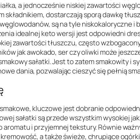
białka, a jednocześnie niskiej zawartości węg
składnikiem, dostarczają sporą dawkę tłuszczu
 węglowodanów, są na tyle niskokaloryczne i 
enia idealnej keto wersji jest odpowiedni dre
okiej zawartości tłuszczu, często wzbogacony 
dników jak awokado, ser czy oliwki może jeszc
smakowy sałatki. Jest to zatem smakowity i 
owe dania, pozwalając cieszyć się pełnią sm
ę
smakowe, kluczowe jest dobranie odpowiedni
wej sałatki są przede wszystkim wysokiej jako
 aromatu i przyjemnej tekstury. Równie waż
 kremowość, a także świeże, chrupiące ogórki