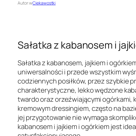
Autor:
w
Ciekawostki
Sałatka z kabanosem i jajk
Sałatka z kabanosem, jajkiem i ogórkie
uniwersalności i przede wszystkim wyśm
codziennych posiłków, przez szybkie prz
charakterystyczne, lekko wędzone kaban
twardo oraz orzeźwiającymi ogórkami, 
kremowym dressingiem, często na bazie 
jej przygotowanie nie wymaga skomplik
kabanosem i jajkiem i ogórkiem jest i
satysfakcjonującego.