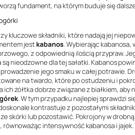
 tworzą fundament, na którym buduje się dalsze 
ogórki
rzy kluczowe składniki, które nadają jej niep
ementem jest
kabanos
. Wybierając kabanosa, 
eprzowego, z odpowiednią ilością przypraw. Je
są nieodzowne dla tej sałatki. Kabanos powin
zprowadzenie jego smaku w całej potrawie. D
otowane na twardo, które po ostudzeniu i pokro
a ich żółtka dobrze związane z białkiem, aby 
górek
. W tym przypadku najlepiej sprawdzi si
doskonale kontrastuje z pozostałymi składnik
ze skórki lub pozostawić. Pokrojony w drobną
ć, równoważąc intensywność kabanosa i jajek.