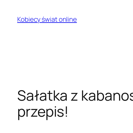
Przejdź
do
Kobiecy świat online
treści
Sałatka z kabanos
przepis!