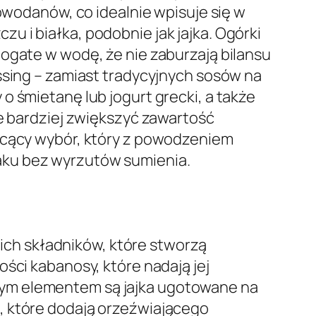
lowodanów, co idealnie wpisuje się w
 i białka, podobnie jak jajka. Ogórki
bogate w wodę, że nie zaburzają bilansu
ssing – zamiast tradycyjnych sosów na
o śmietanę lub jogurt grecki, a także
ze bardziej zwiększyć zawartość
sycący wybór, który z powodzeniem
aku bez wyrzutów sumienia.
ch składników, które stworzą
ści kabanosy, które nadają jej
nym elementem są jajka ugotowane na
, które dodają orzeźwiającego