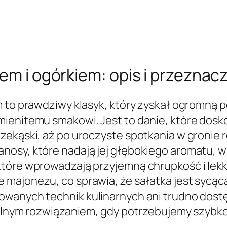
iem i ogórkiem: opis i przeznac
m to prawdziwy klasyk, który zyskał ogromną p
ienitemu smakowi. Jest to danie, które dosko
ekąski, aż po uroczyste spotkania w gronie ro
osy, które nadają jej głębokiego aromatu, w 
które wprowadzają przyjemną chrupkość i lekk
majonezu, co sprawia, że sałatka jest sycąca
owanych technik kulinarnych ani trudno dost
dealnym rozwiązaniem, gdy potrzebujemy szyb