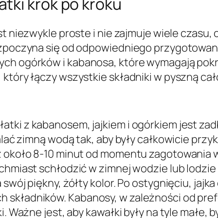
tki krok po kroku
st niezwykle proste i nie zajmuje wiele czasu,
rozpoczyna się od odpowiedniego przygotowani
ych ogórków i kabanosa, które wymagają pokr
 który łączy wszystkie składniki w pyszną cał
atki z kabanosem, jajkiem i ogórkiem jest za
alać zimną wodą tak, aby były całkowicie przykr
z około 8-10 minut od momentu zagotowania wod
ychmiast schłodzić w zimnej wodzie lub lodzie
swój piękny, żółty kolor. Po ostygnięciu, jajk
 składników. Kabanosy, w zależności od pref
ki. Ważne jest, aby kawałki były na tyle małe,