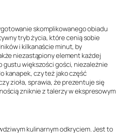
rzygotowanie skomplikowanego obiadu
tywny tryb życia, które cenią sobie
ików i kilkanaście minut, by
także niezastąpiony element każdej
 gustu większości gości, niezależnie
o kanapek, czy też jako część
y zioła, sprawia, że prezentuje się
wnością zniknie z talerzy w ekspresowym
awdziwym kulinarnym odkryciem. Jest to