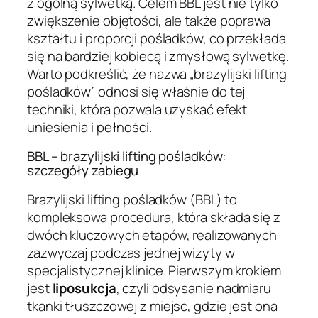
z ogólną sylwetką. Celem BBL jest nie tylko
zwiększenie objętości, ale także poprawa
kształtu i proporcji pośladków, co przekłada
się na bardziej kobiecą i zmysłową sylwetkę.
Warto podkreślić, że nazwa „brazylijski lifting
pośladków” odnosi się właśnie do tej
techniki, która pozwala uzyskać efekt
uniesienia i pełności.
BBL – brazylijski lifting pośladków:
szczegóły zabiegu
Brazylijski lifting pośladków (BBL) to
kompleksowa procedura, która składa się z
dwóch kluczowych etapów, realizowanych
zazwyczaj podczas jednej wizyty w
specjalistycznej klinice. Pierwszym krokiem
jest
liposukcja
, czyli odsysanie nadmiaru
tkanki tłuszczowej z miejsc, gdzie jest ona