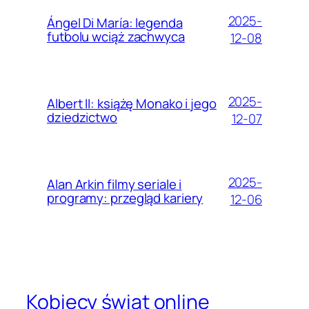
2025-
Ángel Di María: legenda
futbolu wciąż zachwyca
12-08
2025-
Albert II: książę Monako i jego
dziedzictwo
12-07
2025-
Alan Arkin filmy seriale i
programy: przegląd kariery
12-06
Kobiecy świat online