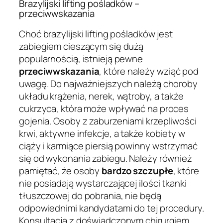
Brazylijski lifting pośladków –
przeciwwskazania
Choć brazylijski lifting pośladków jest
zabiegiem cieszącym się dużą
popularnością, istnieją pewne
przeciwwskazania
, które należy wziąć pod
uwagę. Do najważniejszych należą choroby
układu krążenia, nerek, wątroby, a także
cukrzyca, która może wpływać na proces
gojenia. Osoby z zaburzeniami krzepliwości
krwi, aktywne infekcje, a także kobiety w
ciąży i karmiące piersią powinny wstrzymać
się od wykonania zabiegu. Należy również
pamiętać, że osoby
bardzo szczupłe
, które
nie posiadają wystarczającej ilości tkanki
tłuszczowej do pobrania, nie będą
odpowiednimi kandydatami do tej procedury.
Konsultacja z doświadczonym chirurgiem