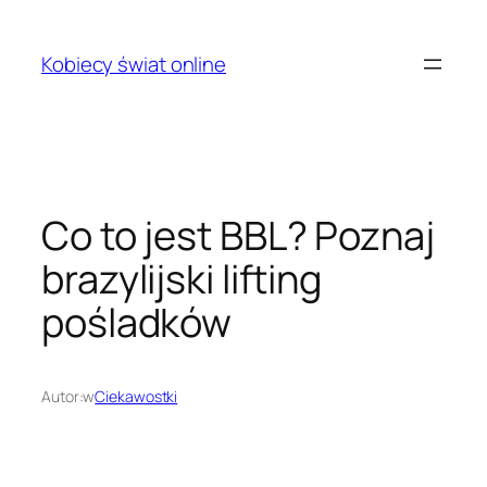
Przejdź
do
Kobiecy świat online
treści
Co to jest BBL? Poznaj
brazylijski lifting
pośladków
Autor:
w
Ciekawostki