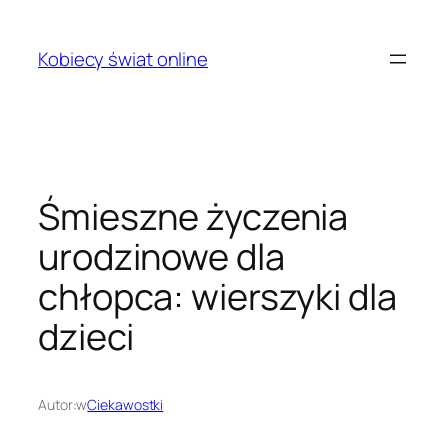
Przejdź
do
Kobiecy świat online
treści
Śmieszne życzenia
urodzinowe dla
chłopca: wierszyki dla
dzieci
Autor:
w
Ciekawostki