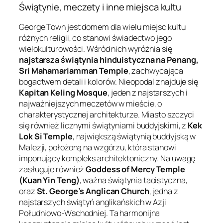
Świątynie, meczety i inne miejsca kultu
George Town jest domem dla wielu miejsc kultu
różnych religii, co stanowi świadectwo jego
wielokulturowości. Wśród nich wyróżnia się
najstarsza świątynia hinduistyczna na Penang,
Sri Mahamariamman Temple
, zachwycająca
bogactwem detali i kolorów. Nieopodal znajduje się
Kapitan Keling Mosque
, jeden z najstarszych i
najważniejszych meczetów w mieście, o
charakterystycznej architekturze. Miasto szczyci
się również licznymi świątyniami buddyjskimi, z
Kek
Lok Si Temple
, największą świątynią buddyjską w
Malezji, położoną na wzgórzu, która stanowi
imponujący kompleks architektoniczny. Na uwagę
zasługuje również
Goddess of Mercy Temple
(Kuan Yin Teng)
, ważna świątynia taoistyczna,
oraz
St. George’s Anglican Church
, jedna z
najstarszych świątyń anglikańskich w Azji
Południowo-Wschodniej. Ta harmonijna