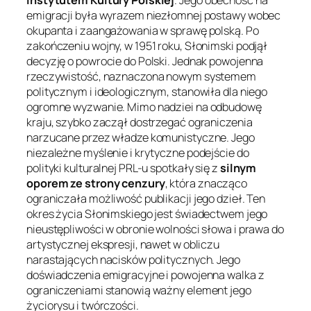
emigracji była wyrazem niezłomnej postawy wobec
okupanta i zaangażowania w sprawę polską. Po
zakończeniu wojny, w 1951 roku, Słonimski podjął
decyzję o powrocie do Polski. Jednak powojenna
rzeczywistość, naznaczona nowym systemem
politycznym i ideologicznym, stanowiła dla niego
ogromne wyzwanie. Mimo nadziei na odbudowę
kraju, szybko zaczął dostrzegać ograniczenia
narzucane przez władze komunistyczne. Jego
niezależne myślenie i krytyczne podejście do
polityki kulturalnej PRL-u spotkały się z
silnym
oporem ze strony cenzury
, która znacząco
ograniczała możliwość publikacji jego dzieł. Ten
okres życia Słonimskiego jest świadectwem jego
nieustępliwości w obronie wolności słowa i prawa do
artystycznej ekspresji, nawet w obliczu
narastających nacisków politycznych. Jego
doświadczenia emigracyjne i powojenna walka z
ograniczeniami stanowią ważny element jego
życiorysu i twórczości.