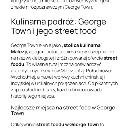
koegzystencja miejsc kultu różnych wyznań jest
znakiem rozpoznawczym George Town.
Kulinarna podróż: George
Town i jego street food
George Town słynie jako
„stolica kulinarna”
Malezji
, a jego reputacja opiera się w dużej mierze
na niezwykle bogatej i zróżnicowanej ofercie
street
foodu
. To właśnie tutaj można doświadczyć
autentycznych smaków Malezji, Azji Południowo-
Wschodniej, a nawet wpływy kuchni chińskiej i
indyjskiej w unikalnych połączeniach. Od pikantnych
zup po słodkie desery, każde danie opowiada
historię tego miejsca.
Najlepsze miejsca na street food w George
Town
Odkrywanie
street foodu w George Town
to