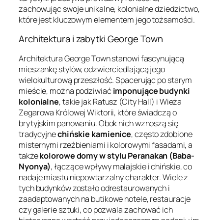
zachowując swoje unikalne, kolonialne dziedzictwo,
które jest kluczowym elementem jego tożsamości.
Architektura i zabytki George Town
Architektura George Town stanowi fascynującą
mieszankę stylów, odzwierciedlającą jego
wielokulturową przeszłość. Spacerując po starym
mieście, można podziwiać
imponujące budynki
kolonialne
, takie jak Ratusz (City Hall) i Wieża
Zegarowa Królowej Wiktorii, które świadczą o
brytyjskim panowaniu. Obok nich wznoszą się
tradycyjne
chińskie kamienice
, często zdobione
misternymi rzeźbieniami i kolorowymi fasadami, a
także
kolorowe domy w stylu Peranakan (Baba-
Nyonya)
, łączące wpływy malajskie i chińskie, co
nadaje miastu niepowtarzalny charakter. Wiele z
tych budynków zostało odrestaurowanych i
zaadaptowanych na butikowe hotele, restauracje
czy galerie sztuki, co pozwala zachować ich