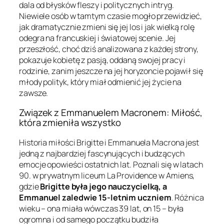
dala od błysków fleszy i politycznych intryg.
Niewiele osób w tamtym czasie mogło przewidzieć,
jak dramatycznie zmieni się jej los i jak wielką rolę
odegra na francuskiej i światowej scenie. Jej
przeszłość, choć dziś analizowana z każdej strony,
pokazuje kobietę z pasją, oddaną swojej pracy i
rodzinie, zanim jeszcze na jej horyzoncie pojawił się
młody polityk, który miał odmienić jej życie na
zawsze.
Związek z Emmanuelem Macronem: Miłość,
która zmieniła wszystko
Historia miłości Brigitte i Emmanuela Macrona jest
jedną z najbardziej fascynujących i budzących
emocje opowieści ostatnich lat. Poznali się w latach
90. w prywatnym liceum La Providence w Amiens,
gdzie
Brigitte była jego nauczycielką, a
Emmanuel zaledwie 15-letnim uczniem
. Różnica
wieku – ona miała wówczas 39 lat, on 15 – była
ogromna i od samego początku budziła