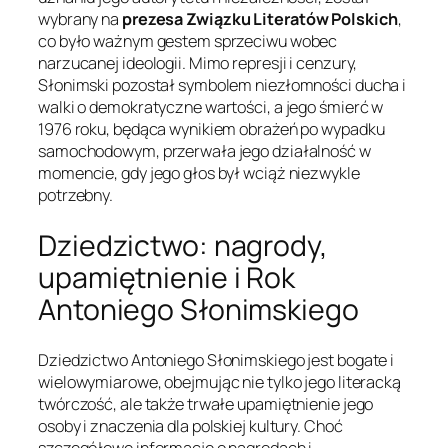
wybrany na
prezesa Związku Literatów Polskich
,
co było ważnym gestem sprzeciwu wobec
narzucanej ideologii. Mimo represji i cenzury,
Słonimski pozostał symbolem niezłomności ducha i
walki o demokratyczne wartości, a jego śmierć w
1976 roku, będąca wynikiem obrażeń po wypadku
samochodowym, przerwała jego działalność w
momencie, gdy jego głos był wciąż niezwykle
potrzebny.
Dziedzictwo: nagrody,
upamiętnienie i Rok
Antoniego Słonimskiego
Dziedzictwo Antoniego Słonimskiego jest bogate i
wielowymiarowe, obejmując nie tylko jego literacką
twórczość, ale także trwałe upamiętnienie jego
osoby i znaczenia dla polskiej kultury. Choć