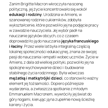
Zanim Brigitte Macron wkroczyła na scenę
polityczną, jej życie koncentrowało się wokół
edukacji i rodziny
. Urodzona w Amiens, w
szanowanej rodzinie cukierników, zdobyła
wykształcenie, które pozwoliło jej na podjęcie pracy
w zawodzie nauczyciela. Jej wybór padł na
nauczanie języków obcych, co z czasem
doprowadziło ją do nauczania
języka francuskiego
i łaciny
. Przez wiele lat była integralną częścią
lokalnej społeczności edukacyjnej, znana ze swojej
pasji do nauczania i empatii wobec uczniów. Życie w
Amiens, z dala od wielkiej polityki, pozwoliło jej na
spokojne wychowywanie dzieci i budowanie
stabilnego życia rodzinnego. Była wówczas
mężatką i matką trójki dzieci
, co stanowiło ważny
element jej tożsamości. Dopiero późniejsze
wydarzenia, a zwłaszcza spotkanie z młodym
Emmanuelem Macronem, wywróciły jej świat do
góry nogami, kierując ją na zupełnie nową ścieżkę
kariery i życia.