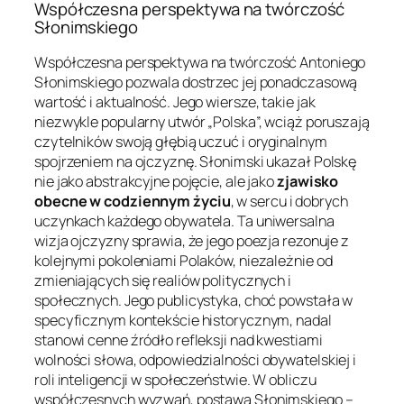
Współczesna perspektywa na twórczość
Słonimskiego
Współczesna perspektywa na twórczość Antoniego
Słonimskiego pozwala dostrzec jej ponadczasową
wartość i aktualność. Jego wiersze, takie jak
niezwykle popularny utwór „Polska”, wciąż poruszają
czytelników swoją głębią uczuć i oryginalnym
spojrzeniem na ojczyznę. Słonimski ukazał Polskę
nie jako abstrakcyjne pojęcie, ale jako
zjawisko
obecne w codziennym życiu
, w sercu i dobrych
uczynkach każdego obywatela. Ta uniwersalna
wizja ojczyzny sprawia, że jego poezja rezonuje z
kolejnymi pokoleniami Polaków, niezależnie od
zmieniających się realiów politycznych i
społecznych. Jego publicystyka, choć powstała w
specyficznym kontekście historycznym, nadal
stanowi cenne źródło refleksji nad kwestiami
wolności słowa, odpowiedzialności obywatelskiej i
roli inteligencji w społeczeństwie. W obliczu
współczesnych wyzwań, postawa Słonimskiego –