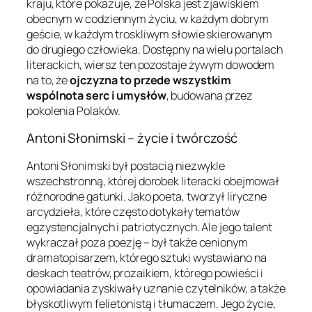
kraju, które pokazuje, że Polska jest zjawiskiem
obecnym w codziennym życiu, w każdym dobrym
geście, w każdym troskliwym słowie skierowanym
do drugiego człowieka. Dostępny na wielu portalach
literackich, wiersz ten pozostaje żywym dowodem
na to, że
ojczyzna to przede wszystkim
wspólnota serc i umysłów
, budowana przez
pokolenia Polaków.
Antoni Słonimski – życie i twórczość
Antoni Słonimski był postacią niezwykle
wszechstronną, której dorobek literacki obejmował
różnorodne gatunki. Jako poeta, tworzył liryczne
arcydzieła, które często dotykały tematów
egzystencjalnych i patriotycznych. Ale jego talent
wykraczał poza poezję – był także cenionym
dramatopisarzem, którego sztuki wystawiano na
deskach teatrów, prozaikiem, którego powieści i
opowiadania zyskiwały uznanie czytelników, a także
błyskotliwym felietonistą i tłumaczem. Jego życie,