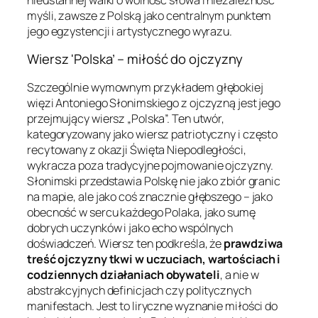
myśli, zawsze z Polską jako centralnym punktem
jego egzystencji i artystycznego wyrazu.
Wiersz 'Polska’ – miłość do ojczyzny
Szczególnie wymownym przykładem głębokiej
więzi Antoniego Słonimskiego z ojczyzną jest jego
przejmujący wiersz „Polska”. Ten utwór,
kategoryzowany jako wiersz patriotyczny i często
recytowany z okazji Święta Niepodległości,
wykracza poza tradycyjne pojmowanie ojczyzny.
Słonimski przedstawia Polskę nie jako zbiór granic
na mapie, ale jako coś znacznie głębszego – jako
obecność w sercu każdego Polaka, jako sumę
dobrych uczynków i jako echo wspólnych
doświadczeń. Wiersz ten podkreśla, że
prawdziwa
treść ojczyzny tkwi w uczuciach, wartościach i
codziennych działaniach obywateli
, a nie w
abstrakcyjnych definicjach czy politycznych
manifestach. Jest to liryczne wyznanie miłości do