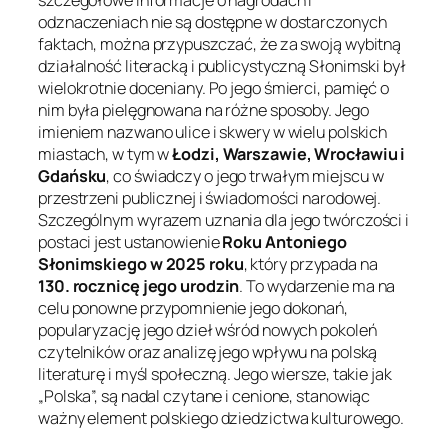
szczegółowe informacje o nagrodach i
odznaczeniach nie są dostępne w dostarczonych
faktach, można przypuszczać, że za swoją wybitną
działalność literacką i publicystyczną Słonimski był
wielokrotnie doceniany. Po jego śmierci, pamięć o
nim była pielęgnowana na różne sposoby. Jego
imieniem nazwano ulice i skwery w wielu polskich
miastach, w tym w
Łodzi, Warszawie, Wrocławiu i
Gdańsku
, co świadczy o jego trwałym miejscu w
przestrzeni publicznej i świadomości narodowej.
Szczególnym wyrazem uznania dla jego twórczości i
postaci jest ustanowienie
Roku Antoniego
Słonimskiego w 2025 roku
, który przypada na
130. rocznicę jego urodzin
. To wydarzenie ma na
celu ponowne przypomnienie jego dokonań,
popularyzację jego dzieł wśród nowych pokoleń
czytelników oraz analizę jego wpływu na polską
literaturę i myśl społeczną. Jego wiersze, takie jak
„Polska”, są nadal czytane i cenione, stanowiąc
ważny element polskiego dziedzictwa kulturowego.