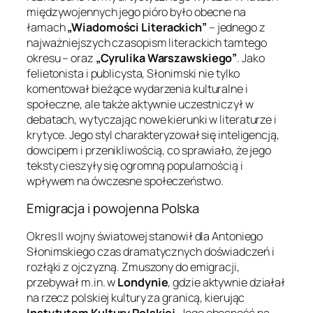
międzywojennych jego pióro było obecne na
łamach
„Wiadomości Literackich”
– jednego z
najważniejszych czasopism literackich tamtego
okresu – oraz
„Cyrulika Warszawskiego”
. Jako
felietonista i publicysta, Słonimski nie tylko
komentował bieżące wydarzenia kulturalne i
społeczne, ale także aktywnie uczestniczył w
debatach, wytyczając nowe kierunki w literaturze i
krytyce. Jego styl charakteryzował się inteligencją,
dowcipem i przenikliwością, co sprawiało, że jego
teksty cieszyły się ogromną popularnością i
wpływem na ówczesne społeczeństwo.
Emigracja i powojenna Polska
Okres II wojny światowej stanowił dla Antoniego
Słonimskiego czas dramatycznych doświadczeń i
rozłąki z ojczyzną. Zmuszony do emigracji,
przebywał m.in. w
Londynie
, gdzie aktywnie działał
na rzecz polskiej kultury za granicą, kierując
Instytutem Kultury Polskiej
. Jego obecność na