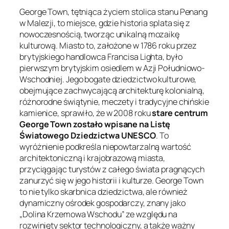
George Town, tętniąca życiem stolica stanu Penang
w Malezji, to miejsce, gdzie historia splata się z
nowoczesnością, tworząc unikalną mozaikę
kulturową. Miasto to, założone w 1786 roku przez
brytyjskiego handlowca Francisa Lighta, było
pierwszym brytyjskim osiedlem w Azji Południowo-
Wschodniej. Jego bogate dziedzictwo kulturowe,
obejmujące zachwycającą architekturę kolonialną,
różnorodne świątynie, meczety i tradycyjne chińskie
kamienice, sprawiło, że w 2008 roku
stare centrum
George Town zostało wpisane na Listę
Światowego Dziedzictwa UNESCO
. To
wyróżnienie podkreśla niepowtarzalną wartość
architektoniczną i krajobrazową miasta,
przyciągając turystów z całego świata pragnących
zanurzyć się w jego historii i kulturze. George Town
to nie tylko skarbnica dziedzictwa, ale również
dynamiczny ośrodek gospodarczy, znany jako
„Dolina Krzemowa Wschodu” ze względu na
rozwinięty sektor technologiczny, a także ważny