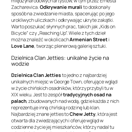
międzynarodowych artystów, w tym przez Ernesta
Zacharevica.
Odkrywanie murali
to doskonały
sposób na zwiedzanie miasta, spacerując po jego
urokliwych uliczkach i odkrywając ukryte zakątki.
Warto poszukać słynnych prac, takich jak „Kids on
Bicycle” czy „Reaching Up”. Wiele z tych dzieł
można znaleźć w okolicach
Armenian Street
i
Love Lane
, tworząc plenerową galerię sztuki.
Dzielnica Clan Jetties: unikalne życie na
wodzie
Dzielnica Clan Jetties
to jedno z najbardziej
unikalnych miejsc w George Town, oferujące wgląd
w życie chińskich osadników, którzy przybyli tu w
XIX wieku. Jest to zespół
tradycyjnych osad na
palach
, zbudowanych nad wodą, gdzie każda z nich
reprezentuje inną chińską rodzinę lub klan.
Najbardziej znane jetties to
Chew Jetty
, która jest
otwarta dla zwiedzających i oferuje wgląd w
codzienne życie jej mieszkańców, którzy nadal tu