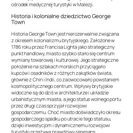
ośrodek medycznej turystyki w Malezji.
Historia i kolonialne dziedzictwo George
Town
Historia George Town jest nierozerwalnie związana
z okresem kolonializmu brytyjskiego. Założone w
1786 roku przez Francisa Lighta jako strategiczny
punkt handlowy, miasto szybko stało się centrum
wymiany towarowej i kulturowej. Jego strategiczne
położenie na szlakach morskich przyciągało
kupców i osadników z różnych zakątków świata,
głównie z Chin i Indii, co zaowocowało powstaniem
kosmopolitycznego centrum. Wpływy brytyjskie
widoczne są do dziś w architekturze i układzie
urbanistycznym miasta, a jego status wolnego portu
przez długi czas sprzyjał rozwojowi
gospodarczemu. Choć miasto doświadczyło okresu
gospodarczego spadku po utracie tego statusu,
dzięki inwestycjom i dynamicznemu rozwojowi
turystyki przeżywa prawdziwy renesans,