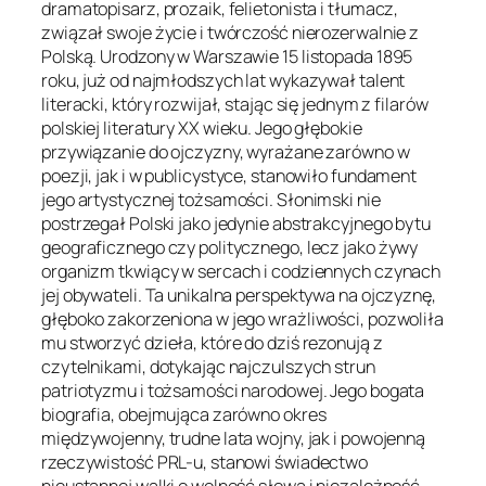
dramatopisarz, prozaik, felietonista i tłumacz,
związał swoje życie i twórczość nierozerwalnie z
Polską. Urodzony w Warszawie 15 listopada 1895
roku, już od najmłodszych lat wykazywał talent
literacki, który rozwijał, stając się jednym z filarów
polskiej literatury XX wieku. Jego głębokie
przywiązanie do ojczyzny, wyrażane zarówno w
poezji, jak i w publicystyce, stanowiło fundament
jego artystycznej tożsamości. Słonimski nie
postrzegał Polski jako jedynie abstrakcyjnego bytu
geograficznego czy politycznego, lecz jako żywy
organizm tkwiący w sercach i codziennych czynach
jej obywateli. Ta unikalna perspektywa na ojczyznę,
głęboko zakorzeniona w jego wrażliwości, pozwoliła
mu stworzyć dzieła, które do dziś rezonują z
czytelnikami, dotykając najczulszych strun
patriotyzmu i tożsamości narodowej. Jego bogata
biografia, obejmująca zarówno okres
międzywojenny, trudne lata wojny, jak i powojenną
rzeczywistość PRL-u, stanowi świadectwo
nieustannej walki o wolność słowa i niezależność