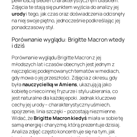
pewnością siebie i charakterystycznym blaskiem.
Zdjęcia te stają się punktem wyjścia do analizy jej
urody
i tego, jak czas oraz doświadczenia odcisnęły
na niej swoje piętno, jednocześnie podkreślając jej
ponadczasowy styl.
Porównanie wyglądu: Brigitte Macron wtedy
i dziś
Porównanie wyglądu Brigitte Macron z jej
młodszych lat i czasów obecnych jest jednym z
najczęściej podejmowanych tematów w mediach,
gdy mowa o jej przeszłości. Zdjęcia z okresu, gdy
była
nauczycielką w Amiens
, ukazują ją jako
kobietę o nieco innej fryzurze i stylu ubierania, co
jest naturalne dla każdej epoki. Jednak kluczowe
cechy jej urody – charakterystyczny uśmiech,
spojrzenie, linia szczęki – pozostają niezmienne.
Widać, że
Brigitte Macron kiedyś
miała w sobie tę
samą energię i charyzmę, którą prezentuje dzisiaj.
Analiza zdjęć często koncentruje się na tym, jak