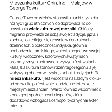
Mieszanka kultur: Chin, Indii i Malajów w
George Town
George Town od wieków stanowiło punkt styku dla
różnych grup etnicznych, co doprowadziło do
powstania
wielokulturowej mozaiki
. Chińscy
migranci przywieźli ze sobą swoje tradycje, język i
kuchnię, osiedlając się głównie w centralnych
dzielnicach. Społeczność indyjska, głównie
pochodzenia tamilskiego, wniosła bogactwo swojej
kultury, widoczne w kolorowych świątyniach,
aromatycznych potrawach i żywych festiwalach.
Malajska kultura stanowi rdzeń tego regionu, a jej
wpływy są obecne w języku, kuchni i tradycjach. Ta
mieszanka kultur
jest widoczna na każdym kroku –
od nazw ulic po festiwale i codzienne interakcje
między mieszkańcami. Warto również wspomnieć o
znaczącej społeczności ekspatów, która
dodatkowo wzbogaca kosmopolityczny charakter
miasta.