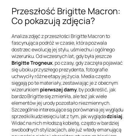
Przeszłość Brigitte Macron:
Co pokazują zdjęcia?
Analiza zdjęć z przeszłości Brigitte Macron to
fascynująca podróż w czasie, która pozwala
dostrzec ewolucję jej stylu, uśmiechu i ogólnego
wizerunku. Od wczesnych lat, gdy była jeszcze
Brigitte Trogneux
, po czasy, gdy zaczęła pojawiać
się u boku przyszłego prezydenta, fotografie
uchwyciły różne etapy jej życia. Media często
sięgają po te materiały, zestawiając je z obecnym
wizerunkiem
pierwszej damy
, by podkreślić, jak
bardzo Brigitte się zmieniła, ale też jak wiele
elementów jej urody pozostało niezmiennych.
Szczególnie interesujące są porównania jej wyglądu
sprzed kilkudziesięciu lat z tym, jak wygląda
dzisiaj
.
Widać na nich młodszą kobietę, często w bardziej
swobodnych stylizacjach, ale już wtedy emanującą