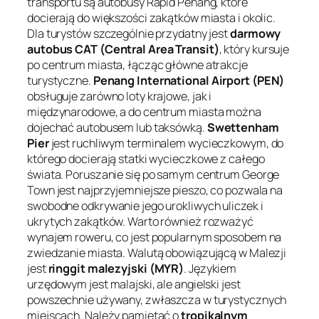
transportu są autobusy Rapid Penang, które
docierają do większości zakątków miasta i okolic.
Dla turystów szczególnie przydatny jest
darmowy
autobus CAT (Central Area Transit)
, który kursuje
po centrum miasta, łącząc główne atrakcje
turystyczne.
Penang International Airport (PEN)
obsługuje zarówno loty krajowe, jak i
międzynarodowe, a do centrum miasta można
dojechać autobusem lub taksówką.
Swettenham
Pier
jest ruchliwym terminalem wycieczkowym, do
którego docierają statki wycieczkowe z całego
świata. Poruszanie się po samym centrum George
Town jest najprzyjemniejsze pieszo, co pozwala na
swobodne odkrywanie jego urokliwych uliczek i
ukrytych zakątków. Warto również rozważyć
wynajem roweru, co jest popularnym sposobem na
zwiedzanie miasta. Walutą obowiązującą w Malezji
jest
ringgit malezyjski (MYR)
. Językiem
urzędowym jest malajski, ale angielski jest
powszechnie używany, zwłaszcza w turystycznych
miejscach. Należy pamiętać o
tropikalnym