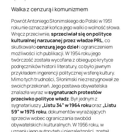
Walka z cenzurą i komunizmem
Powrót Antoniego Słonimskiego do Polski w 1951
roku nie oznaczał końca jego walki o wolność słowa.
Wręcz przeciwnie,
sprzeciwiał się on polityce
kulturalnej narzucanej przez władze PRL
, co
skutkowało
cenzurą jego dzieł
i ograniczeniem
możliwości ich publikacji. W 1954 roku jego
twórczość została wycofana z obiegu po krytyce
podręczników historii literatury, co było jawnym
przykładem ingerencji politycznej w sferę kultury.
Mimo tych trudności, Słonimski nie zrezygnował ze
swoich przekonań. Jego postawa obywatelska
znalazła wyraz w
sygnaturach protestów
przeciwko polityce władz
. Był jednym z
sygnatariuszy
„Listu 34” w 1964 roku
oraz
„Listu
59” w 1975 roku
, dokumentów wyrażających
sprzeciw wobec ograniczania swobód
obywatelskich i kulturalnych. W 1956 roku, w
uznaniu jego autorytetu i niezależności, został