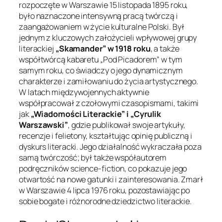
rozpoczęte w Warszawie 15 listopada 1895 roku,
było naznaczone intensywną pracą twórczą i
zaangażowaniem w życie kulturalne Polski. Był
jednym z kluczowych założycieli wpływowej grupy
literackiej
„Skamander” w 1918 roku
, a także
współtwórcą kabaretu „Pod Picadorem” w tym
samym roku, co świadczy o jego dynamicznym
charakterze i zamiłowaniu do życia artystycznego.
W latach międzywojennych aktywnie
współpracował z czołowymi czasopismami, takimi
jak
„Wiadomości Literackie” i „Cyrulik
Warszawski”
, gdzie publikował swoje artykuły,
recenzje i felietony, kształtując opinię publiczną i
dyskurs literacki. Jego działalność wykraczała poza
samą twórczość; był także współautorem
podręczników science-fiction, co pokazuje jego
otwartość na nowe gatunki i zainteresowania. Zmarł
w Warszawie 4 lipca 1976 roku, pozostawiając po
sobie bogate i różnorodne dziedzictwo literackie.