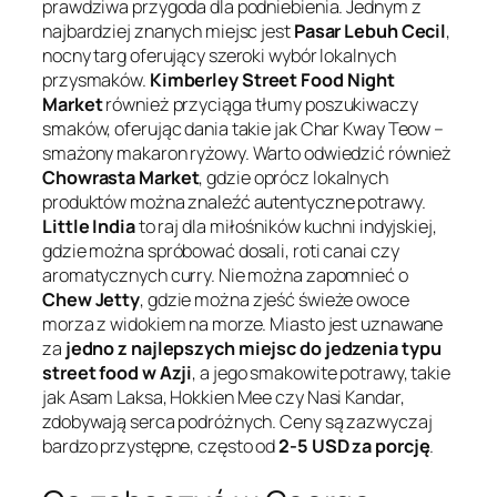
prawdziwa przygoda dla podniebienia. Jednym z
najbardziej znanych miejsc jest
Pasar Lebuh Cecil
,
nocny targ oferujący szeroki wybór lokalnych
przysmaków.
Kimberley Street Food Night
Market
również przyciąga tłumy poszukiwaczy
smaków, oferując dania takie jak Char Kway Teow –
smażony makaron ryżowy. Warto odwiedzić również
Chowrasta Market
, gdzie oprócz lokalnych
produktów można znaleźć autentyczne potrawy.
Little India
to raj dla miłośników kuchni indyjskiej,
gdzie można spróbować dosali, roti canai czy
aromatycznych curry. Nie można zapomnieć o
Chew Jetty
, gdzie można zjeść świeże owoce
morza z widokiem na morze. Miasto jest uznawane
za
jedno z najlepszych miejsc do jedzenia typu
street food w Azji
, a jego smakowite potrawy, takie
jak Asam Laksa, Hokkien Mee czy Nasi Kandar,
zdobywają serca podróżnych. Ceny są zazwyczaj
bardzo przystępne, często od
2-5 USD za porcję
.