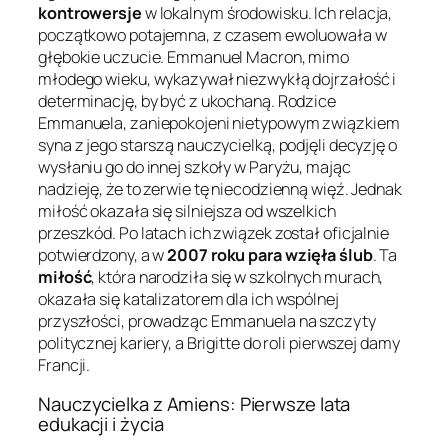
kontrowersje
w lokalnym środowisku. Ich relacja,
początkowo potajemna, z czasem ewoluowała w
głębokie uczucie. Emmanuel Macron, mimo
młodego wieku, wykazywał niezwykłą dojrzałość i
determinację, by być z ukochaną. Rodzice
Emmanuela, zaniepokojeni nietypowym związkiem
syna z jego starszą nauczycielką, podjęli decyzję o
wysłaniu go do innej szkoły w Paryżu, mając
nadzieję, że to zerwie tę niecodzienną więź. Jednak
miłość okazała się silniejsza od wszelkich
przeszkód. Po latach ich związek został oficjalnie
potwierdzony, a w
2007 roku para wzięła ślub
. Ta
miłość
, która narodziła się w szkolnych murach,
okazała się katalizatorem dla ich wspólnej
przyszłości, prowadząc Emmanuela na szczyty
politycznej kariery, a Brigitte do roli pierwszej damy
Francji.
Nauczycielka z Amiens: Pierwsze lata
edukacji i życia