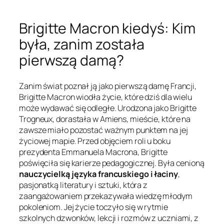
Brigitte Macron kiedyś: Kim
była, zanim została
pierwszą damą?
Zanim świat poznał ją jako pierwszą damę Francji,
Brigitte Macron wiodła życie, które dziś dla wielu
może wydawać się odległe. Urodzona jako Brigitte
Trogneux, dorastała w Amiens, mieście, które na
zawsze miało pozostać ważnym punktem na jej
życiowej mapie. Przed objęciem roli u boku
prezydenta Emmanuela Macrona, Brigitte
poświęciła się karierze pedagogicznej. Była cenioną
nauczycielką języka francuskiego i łaciny
,
pasjonatką literatury i sztuki, która z
zaangażowaniem przekazywała wiedzę młodym
pokoleniom. Jej życie toczyło się w rytmie
szkolnych dzwonków, lekcji i rozmów z uczniami, z