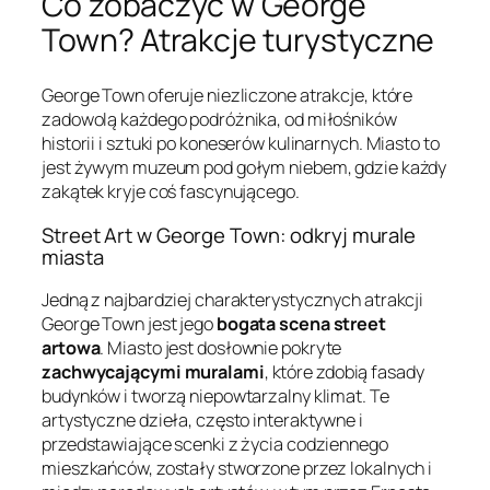
Co zobaczyć w George
Town? Atrakcje turystyczne
George Town oferuje niezliczone atrakcje, które
zadowolą każdego podróżnika, od miłośników
historii i sztuki po koneserów kulinarnych. Miasto to
jest żywym muzeum pod gołym niebem, gdzie każdy
zakątek kryje coś fascynującego.
Street Art w George Town: odkryj murale
miasta
Jedną z najbardziej charakterystycznych atrakcji
George Town jest jego
bogata scena street
artowa
. Miasto jest dosłownie pokryte
zachwycającymi muralami
, które zdobią fasady
budynków i tworzą niepowtarzalny klimat. Te
artystyczne dzieła, często interaktywne i
przedstawiające scenki z życia codziennego
mieszkańców, zostały stworzone przez lokalnych i